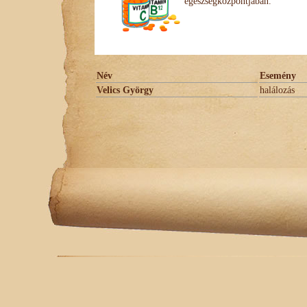
egészségközpontjában.
Név
Esemény
Velics György
halálozás