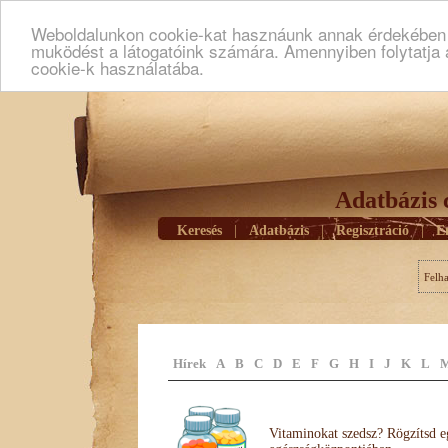
Weboldalunkon cookie-kat hasznáunk annak érdekében h
muködést a látogatóink számára. Amennyiben folytatja 
cookie-k használatába.
Adatbázis 
Keresés
|
Adatbázis
|
Regisztráció
|
E
Felh
Hírek
A
B
C
D
E
F
G
H
I
J
K
L
Vitaminokat szedsz? Rögzítsd e