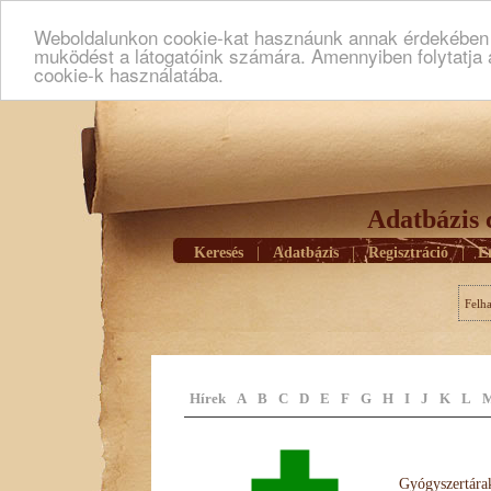
Weboldalunkon cookie-kat hasznáunk annak érdekében h
muködést a látogatóink számára. Amennyiben folytatja 
cookie-k használatába.
Adatbázis 
Keresés
|
Adatbázis
|
Regisztráció
|
E
Felh
Hírek
A
B
C
D
E
F
G
H
I
J
K
L
Gyógyszertárak