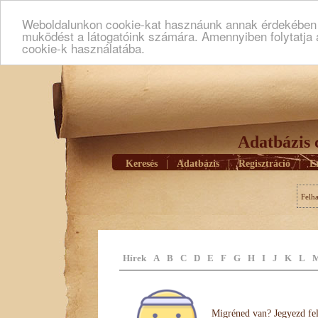
Weboldalunkon cookie-kat hasznáunk annak érdekében h
muködést a látogatóink számára. Amennyiben folytatja 
cookie-k használatába.
Adatbázis 
Keresés
|
Adatbázis
|
Regisztráció
|
E
Felh
Hírek
A
B
C
D
E
F
G
H
I
J
K
L
Migréned van? Jegyezd fel 