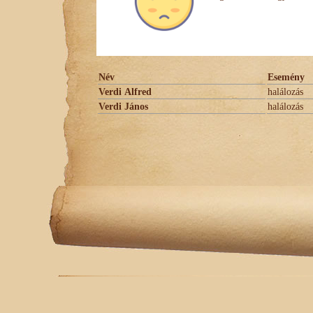
Név
Esemény
Verdi Alfred
halálozás
Verdi János
halálozás