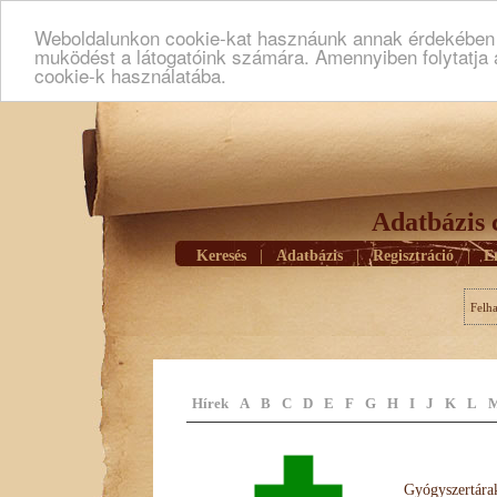
Weboldalunkon cookie-kat hasznáunk annak érdekében h
muködést a látogatóink számára. Amennyiben folytatja 
cookie-k használatába.
Adatbázis 
Keresés
|
Adatbázis
|
Regisztráció
|
E
Felh
Hírek
A
B
C
D
E
F
G
H
I
J
K
L
Gyógyszertárak