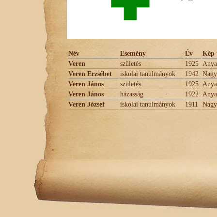
Név
Esemény
Év
Kép 
Veren
születés
1925
Anya
Veren Erzsébet
iskolai tanulmányok
1942
Nagyk
Veren János
születés
1925
Anya
Veren János
házasság
1922
Anya
Veren József
iskolai tanulmányok
1911
Nagyk