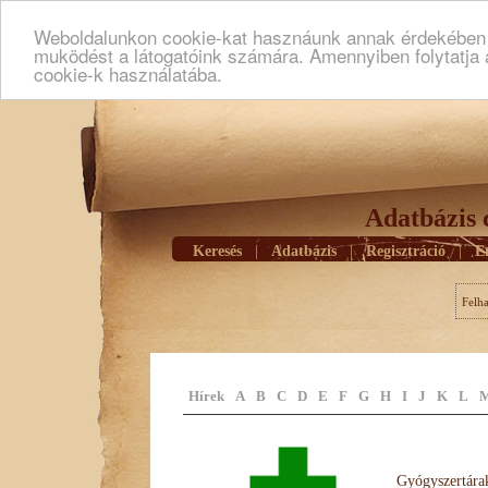
Weboldalunkon cookie-kat hasznáunk annak érdekében h
muködést a látogatóink számára. Amennyiben folytatja 
cookie-k használatába.
Adatbázis 
Keresés
|
Adatbázis
|
Regisztráció
|
E
Felh
Hírek
A
B
C
D
E
F
G
H
I
J
K
L
Gyógyszertárak