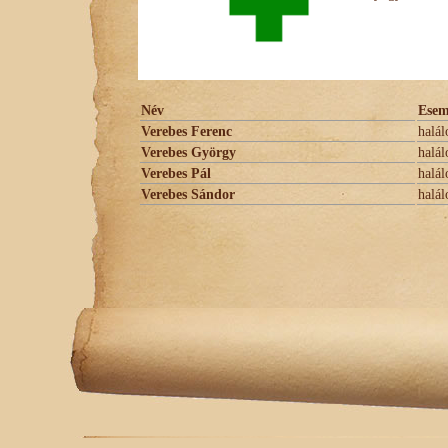
Név
Ese
Verebes Ferenc
halál
Verebes György
halál
Verebes Pál
halál
Verebes Sándor
halál