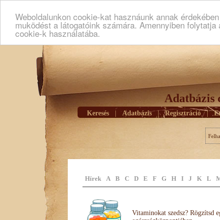
Weboldalunkon cookie-kat hasznáunk annak érdekében h
muködést a látogatóink számára. Amennyiben folytatja 
cookie-k használatába.
Adatbázis 
Keresés
|
Adatbázis
|
Regisztráció
|
E
Felh
Hírek
A
B
C
D
E
F
G
H
I
J
K
L
Vitaminokat szedsz? Rögzítsd e