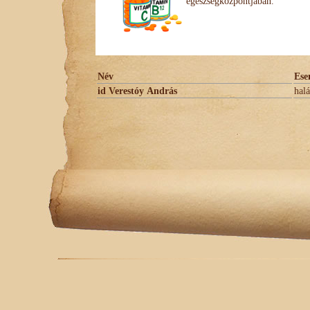
egészségközpontjában.
Név
Ese
id Verestóy András
halá