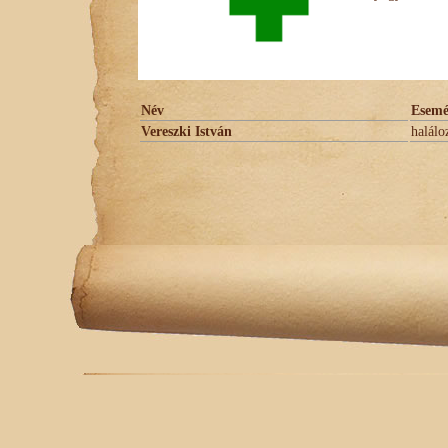
Név
Esem
Vereszki István
halálo