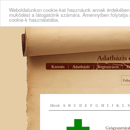
Weboldalunkon cookie-kat hasznáunk annak érdekében h
muködést a látogatóink számára. Amennyiben folytatja 
cookie-k használatába.
Adatbázis 
Keresés
|
Adatbázis
|
Regisztráció
|
E
Felh
Hírek
A
B
C
D
E
F
G
H
I
J
K
L
Gyógyszertárak