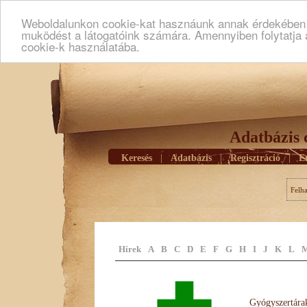
Weboldalunkon cookie-kat hasznáunk annak érdekében h
muködést a látogatóink számára. Amennyiben folytatja 
cookie-k használatába.
Adatbázis 
Keresés
|
Adatbázis
|
Regisztráció
|
E
Felh
Hírek
A
B
C
D
E
F
G
H
I
J
K
L
Gyógyszertárak