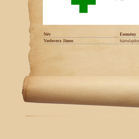
Név
Esemény
Verlovecz János
háztulajdo