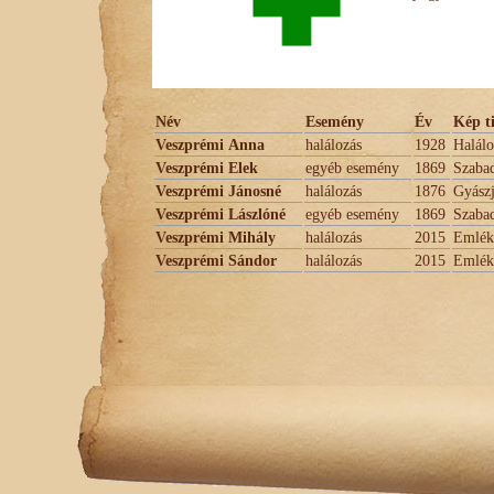
Név
Esemény
Év
Kép t
Veszprémi Anna
halálozás
1928
Halálo
Veszprémi Elek
egyéb esemény
1869
Szabad
Veszprémi Jánosné
halálozás
1876
Gyászj
Veszprémi Lászlóné
egyéb esemény
1869
Szabad
Veszprémi Mihály
halálozás
2015
Emlé
Veszprémi Sándor
halálozás
2015
Emlé