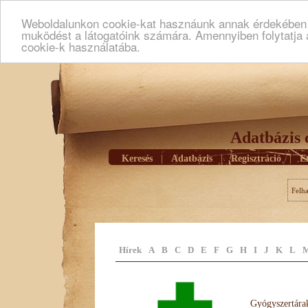
Weboldalunkon cookie-kat hasznáunk annak érdekében h
muködést a látogatóink számára. Amennyiben folytatja 
cookie-k használatába.
Adatbázis 
Keresés
|
Adatbázis
|
Regisztráció
|
E
Felh
Hírek
A
B
C
D
E
F
G
H
I
J
K
L
Gyógyszertárak