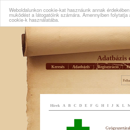
Weboldalunkon cookie-kat hasznáunk annak érdekében h
muködést a látogatóink számára. Amennyiben folytatja 
cookie-k használatába.
Adatbázis 
Keresés
|
Adatbázis
|
Regisztráció
|
E
Felh
Hírek
A
B
C
D
E
F
G
H
I
J
K
L
Gyógyszertárak