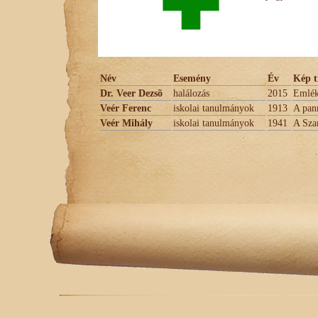
Név
Esemény
Év
Kép t
Dr. Veer Dezsõ
halálozás
2015
Emlé
Veér Ferenc
iskolai tanulmányok
1913
A pan
Veér Mihály
iskolai tanulmányok
1941
A Sza