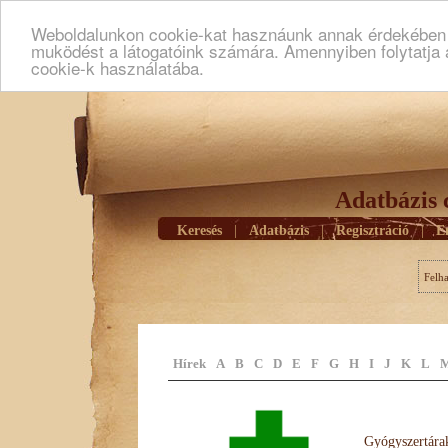
Weboldalunkon cookie-kat hasznáunk annak érdekében h
muködést a látogatóink számára. Amennyiben folytatja 
cookie-k használatába.
Adatbázis 
Keresés
|
Adatbázis
|
Regisztráció
|
E
Felh
Hírek
A
B
C
D
E
F
G
H
I
J
K
L
Gyógyszertárak