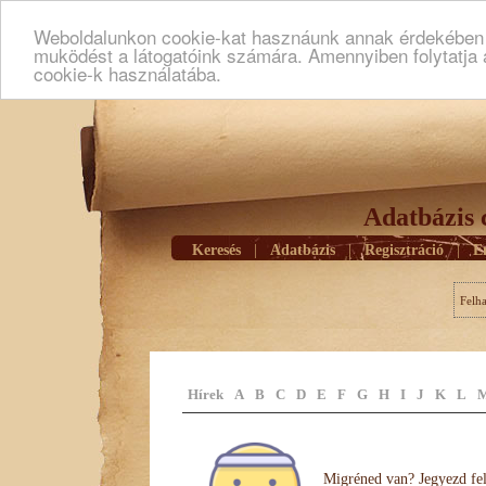
Weboldalunkon cookie-kat hasznáunk annak érdekében h
muködést a látogatóink számára. Amennyiben folytatja 
cookie-k használatába.
Adatbázis 
Keresés
|
Adatbázis
|
Regisztráció
|
E
Felh
Hírek
A
B
C
D
E
F
G
H
I
J
K
L
Migréned van? Jegyezd fel 