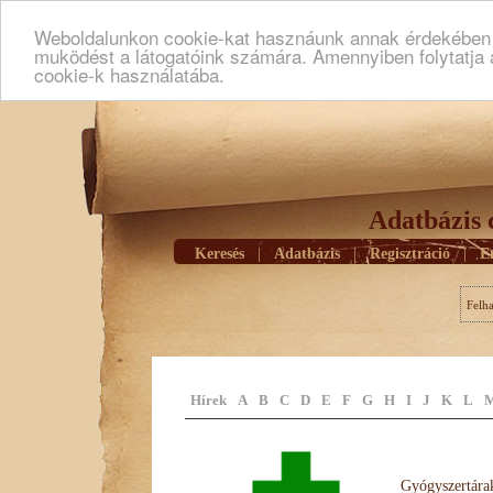
Weboldalunkon cookie-kat hasznáunk annak érdekében h
muködést a látogatóink számára. Amennyiben folytatja 
cookie-k használatába.
Adatbázis 
Keresés
|
Adatbázis
|
Regisztráció
|
E
Felh
Hírek
A
B
C
D
E
F
G
H
I
J
K
L
Gyógyszertárak