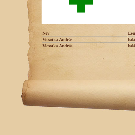
Név
Ese
Vicsotka András
halá
Vicsotka András
halá