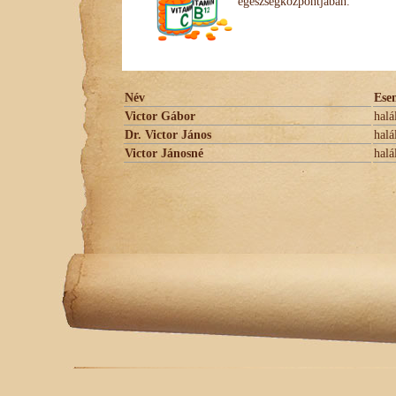
egészségközpontjában.
Név
Ese
Victor Gábor
halá
Dr. Victor János
halá
Victor Jánosné
halá