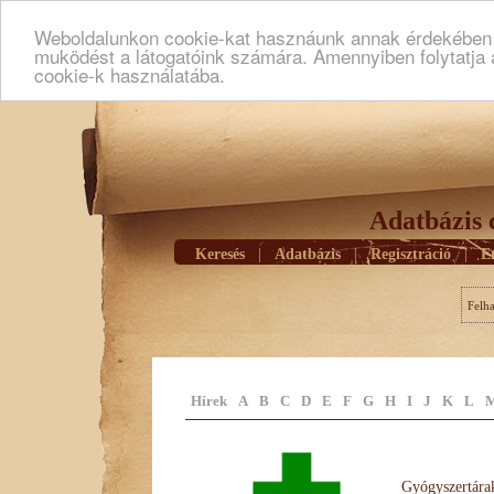
Weboldalunkon cookie-kat hasznáunk annak érdekében h
muködést a látogatóink számára. Amennyiben folytatja 
cookie-k használatába.
Adatbázis 
Keresés
|
Adatbázis
|
Regisztráció
|
E
Felh
Hírek
A
B
C
D
E
F
G
H
I
J
K
L
Gyógyszertárak