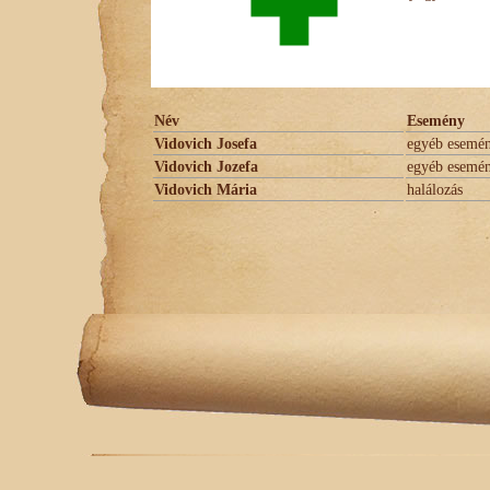
Név
Esemény
Vidovich Josefa
egyéb esemé
Vidovich Jozefa
egyéb esemé
Vidovich Mária
halálozás