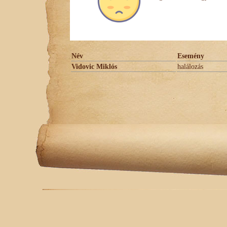
Név
Esemény
Vidovic Miklós
halálozás