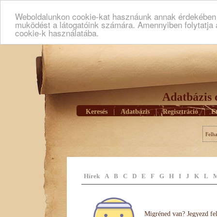
Weboldalunkon cookie-kat hasznáunk annak érdekében h
muködést a látogatóink számára. Amennyiben folytatja 
cookie-k használatába.
Adatbázis 
Keresés
|
Adatbázis
|
Regisztráció
|
E
Felh
Hírek
A
B
C
D
E
F
G
H
I
J
K
L
Migréned van? Jegyezd fel 