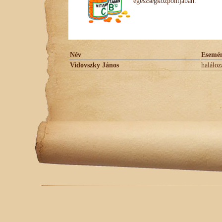
egészségközpontjában.
Név
Esemé
Vidovszky János
haláloz