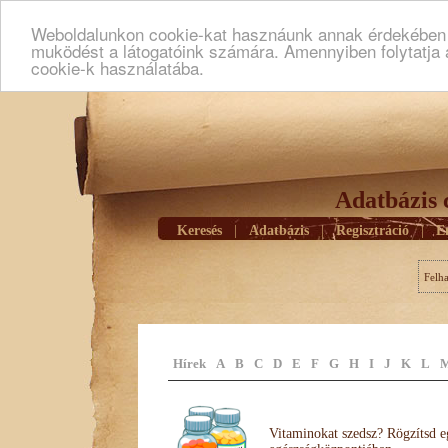
Weboldalunkon cookie-kat hasznáunk annak érdekében h
muködést a látogatóink számára. Amennyiben folytatja 
cookie-k használatába.
Adatbázis 
Keresés
|
Adatbázis
|
Regisztráció
|
E
Felh
Hírek
A
B
C
D
E
F
G
H
I
J
K
L
Vitaminokat szedsz? Rögzítsd e