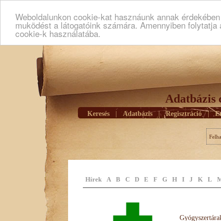
Weboldalunkon cookie-kat hasznáunk annak érdekében h
muködést a látogatóink számára. Amennyiben folytatja 
cookie-k használatába.
Adatbázis 
Keresés
|
Adatbázis
|
Regisztráció
|
E
Felh
Hírek
A
B
C
D
E
F
G
H
I
J
K
L
Gyógyszertárak