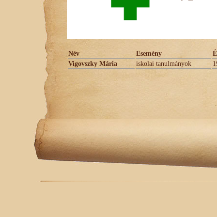
Név
Esemény
É
Vigovszky Mária
iskolai tanulmányok
1