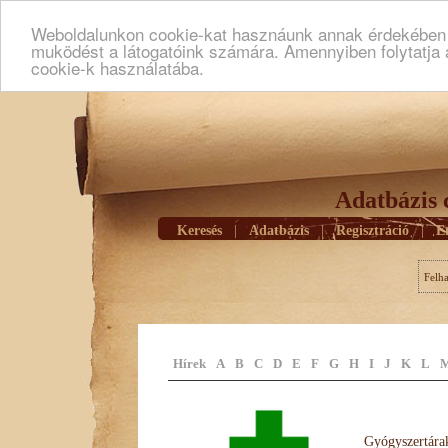
Weboldalunkon cookie-kat hasznáunk annak érdekében h
muködést a látogatóink számára. Amennyiben folytatja 
cookie-k használatába.
Adatbázis 
Keresés
|
Adatbázis
|
Regisztráció
|
E
Felh
Hírek
A
B
C
D
E
F
G
H
I
J
K
L
Gyógyszertárak