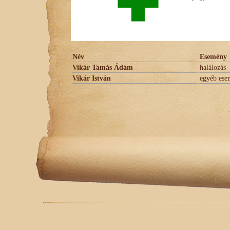
Név
Esemény
Vikár Tamás Ádám
halálozás
Vikár István
egyéb ese