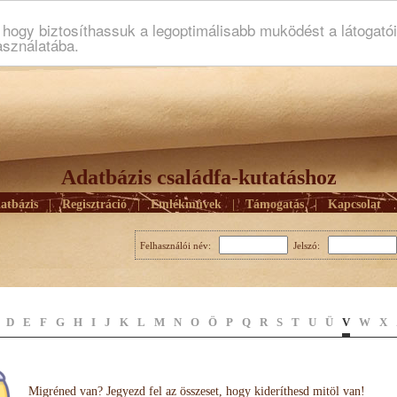
ogy biztosíthassuk a legoptimálisabb muködést a látogató
asználatába.
Adatbázis családfa-kutatáshoz
atbázis
|
Regisztráció
|
Emlékmûvek
|
Támogatás
|
Kapcsolat
Felhasználói név:
Jelszó:
D
E
F
G
H
I
J
K
L
M
N
O
Ö
P
Q
R
S
T
U
Ü
V
W
X
Migréned van? Jegyezd fel az összeset, hogy kideríthesd mitöl van!