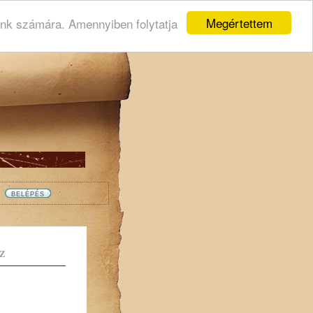
Megértettem
ink számára. Amennyiben folytatja
Z