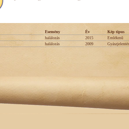
Esemény
Év
Kép tipus
halálozás
2015
Emlékmû
halálozás
2009
Gyászjelenté