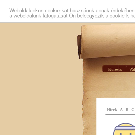
Weboldalunkon cookie-kat hasznáunk annak érdekében h
a weboldalunk látogatását Ön beleegyezik a cookie-k h
Keresés
|
Ad
Hírek
A
B
C