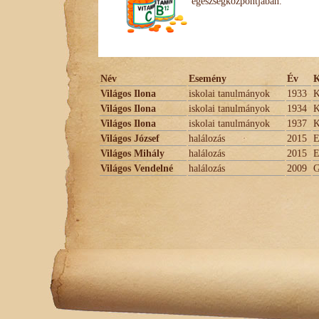
egészségközpontjában.
Név
Esemény
Év
K
Világos Ilona
iskolai tanulmányok
1933
K
Világos Ilona
iskolai tanulmányok
1934
K
Világos Ilona
iskolai tanulmányok
1937
K
Világos József
halálozás
2015
E
Világos Mihály
halálozás
2015
E
Világos Vendelné
halálozás
2009
G