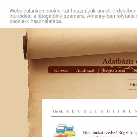
Weboldalunkon cookie-kat hasznáunk annak érdekében h
muködést a látogatóink számára. Amennyiben folytatja 
cookie-k használatába.
Adatbázis 
Keresés
|
Adatbázis
|
Regisztráció
|
E
Felh
Hírek
A
B
C
D
E
F
G
H
I
J
K
L
Vitaminokat szedsz? Rögzítsd e