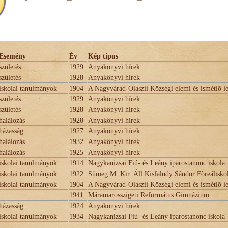
Esemény
Év
Kép tipus
születés
1929
Anyakönyvi hírek
születés
1928
Anyakönyvi hírek
iskolai tanulmányok
1904
A Nagyvárad-Olaszii Községi elemi és ismétlõ l
születés
1929
Anyakönyvi hírek
születés
1928
Anyakönyvi hírek
halálozás
1928
Anyakönyvi hírek
házasság
1927
Anyakönyvi hírek
halálozás
1932
Anyakönyvi hírek
halálozás
1925
Anyakönyvi hírek
iskolai tanulmányok
1914
Nagykanizsai Fiú- és Leány iparostanonc iskola
iskolai tanulmányok
1922
Sümeg M. Kir. Áll Kisfaludy Sándor Fõreálisko
iskolai tanulmányok
1904
A Nagyvárad-Olaszii Községi elemi és ismétlõ l
1941
Máramarosszigeti Református Gimnázium
házasság
1924
Anyakönyvi hírek
iskolai tanulmányok
1934
Nagykanizsai Fiú- és Leány iparostanonc iskola