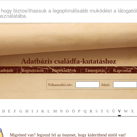
ogy biztosíthassuk a legoptimálisabb muködést a látogató
asználatába.
Adatbázis családfa-kutatáshoz
atbázis
|
Regisztráció
|
Emlékmûvek
|
Támogatás
|
Kapcsolat
Felhasználói név:
Jelszó:
D
E
F
G
H
I
J
K
L
M
N
O
Ö
P
Q
R
S
T
U
Ü
V
W
X
Migréned van? Jegyezd fel az összeset, hogy kideríthesd mitöl van!