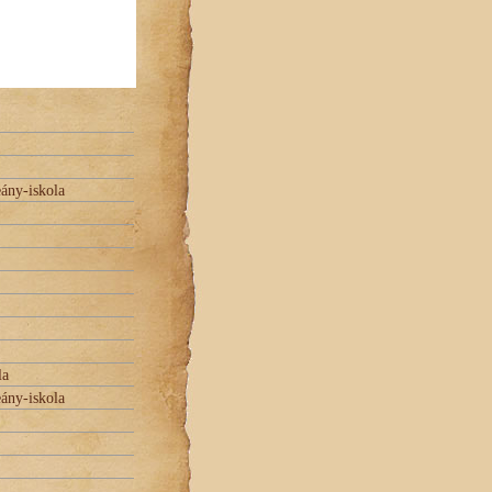
eány-iskola
la
eány-iskola