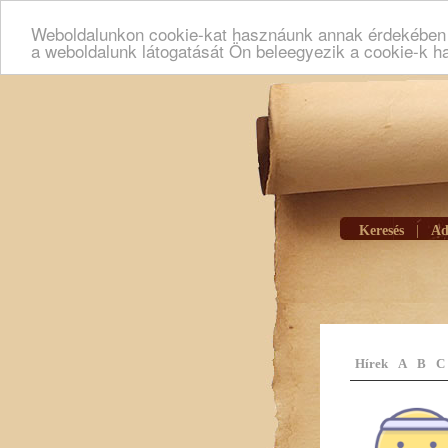
Weboldalunkon cookie-kat hasznáunk annak érdekében h
a weboldalunk látogatását Ön beleegyezik a cookie-k h
Keresés
|
Ad
Hírek
A
B
C