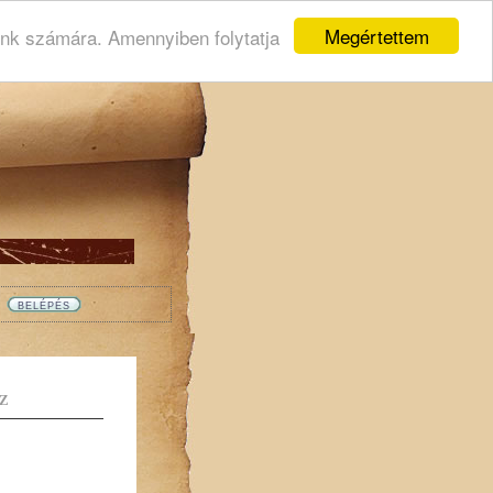
Megértettem
ink számára. Amennyiben folytatja
Z