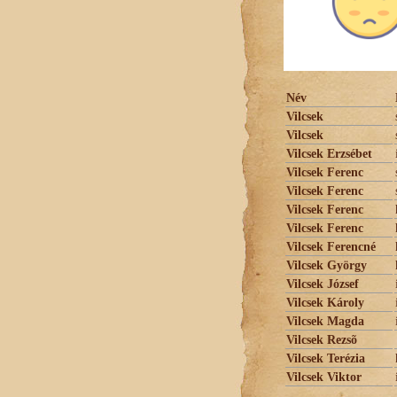
Név
Vilcsek
Vilcsek
Vilcsek Erzsébet
Vilcsek Ferenc
Vilcsek Ferenc
Vilcsek Ferenc
Vilcsek Ferenc
Vilcsek Ferencné
Vilcsek György
Vilcsek József
Vilcsek Károly
Vilcsek Magda
Vilcsek Rezsõ
Vilcsek Terézia
Vilcsek Viktor