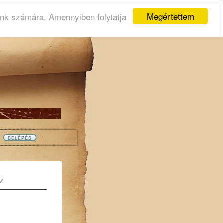
Megértettem
ink számára. Amennyiben folytatja
Z