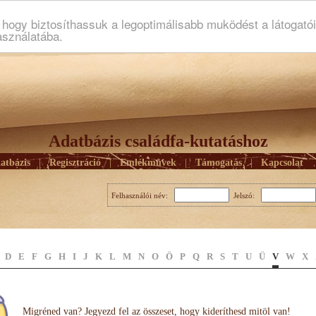
ogy biztosíthassuk a legoptimálisabb muködést a látogató
asználatába.
Adatbázis családfa-kutatáshoz
atbázis
|
Regisztráció
|
Emlékmûvek
|
Támogatás
|
Kapcsolat
Felhasználói név:
Jelszó:
D
E
F
G
H
I
J
K
L
M
N
O
Ö
P
Q
R
S
T
U
Ü
V
W
X
Migréned van? Jegyezd fel az összeset, hogy kideríthesd mitöl van!