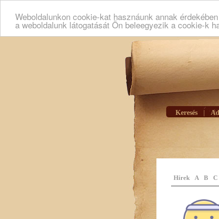
Weboldalunkon cookie-kat hasznáunk annak érdekében h
a weboldalunk látogatását Ön beleegyezik a cookie-k h
Keresés
|
Ad
Hírek
A
B
C