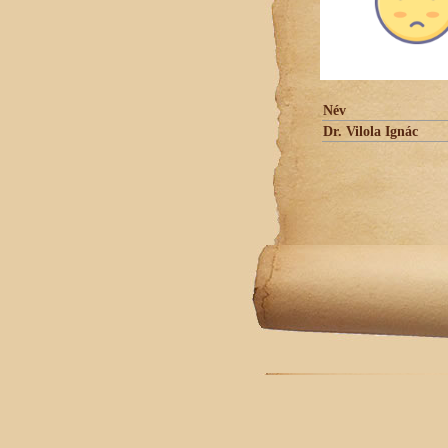
Név
Dr. Vilola Ignác