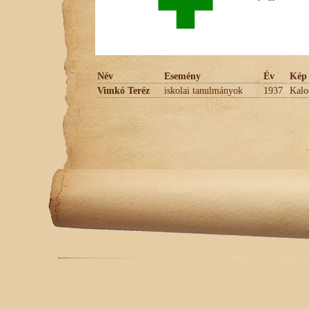
Név
Esemény
Év
Kép 
Vimkó Teréz
iskolai tanulmányok
1937
Kaloc