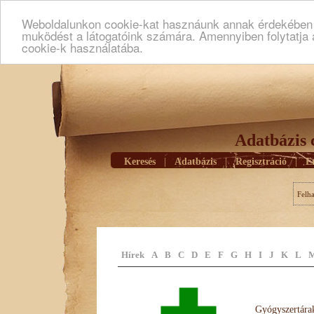
Weboldalunkon cookie-kat hasznáunk annak érdekében h
muködést a látogatóink számára. Amennyiben folytatja 
cookie-k használatába.
Adatbázis 
Keresés
|
Adatbázis
|
Regisztráció
|
E
Felh
Hírek
A
B
C
D
E
F
G
H
I
J
K
L
Gyógyszertárak