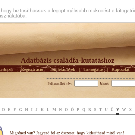
ogy biztosíthassuk a legoptimálisabb muködést a látogató
asználatába.
Adatbázis családfa-kutatáshoz
atbázis
|
Regisztráció
|
Emlékmûvek
|
Támogatás
|
Kapcsolat
Felhasználói név:
Jelszó:
D
E
F
G
H
I
J
K
L
M
N
O
Ö
P
Q
R
S
T
U
Ü
V
W
X
Migréned van? Jegyezd fel az összeset, hogy kideríthesd mitöl van!