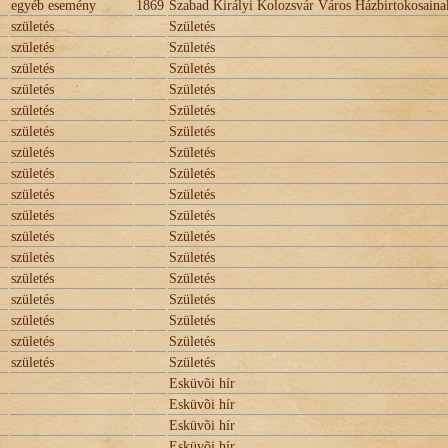
egyéb esemény
1869
Szabad Királyi Kolozsvár Város Házbirtokosaina
születés
Születés
születés
Születés
születés
Születés
születés
Születés
születés
Születés
születés
Születés
születés
Születés
születés
Születés
születés
Születés
születés
Születés
születés
Születés
születés
Születés
születés
Születés
születés
Születés
születés
Születés
születés
Születés
születés
Születés
Esküvõi hír
Esküvõi hír
Esküvõi hír
Esküvõi hír