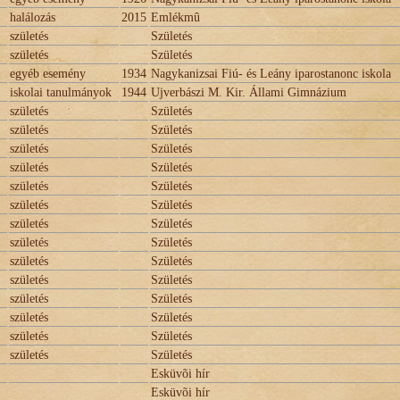
halálozás
2015
Emlékmû
születés
Születés
születés
Születés
egyéb esemény
1934
Nagykanizsai Fiú- és Leány iparostanonc iskola
iskolai tanulmányok
1944
Ujverbászi M. Kir. Állami Gimnázium
születés
Születés
születés
Születés
születés
Születés
születés
Születés
születés
Születés
születés
Születés
születés
Születés
születés
Születés
születés
Születés
születés
Születés
születés
Születés
születés
Születés
születés
Születés
születés
Születés
Esküvõi hír
Esküvõi hír