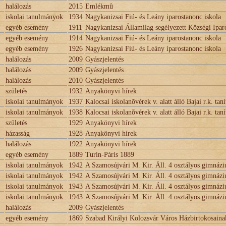
halálozás
2015
Emlékmû
iskolai tanulmányok
1934
Nagykanizsai Fiú- és Leány iparostanonc iskola
egyéb esemény
1911
Nagykanizsai Államilag segélyezett Községi Ipar
egyéb esemény
1914
Nagykanizsai Fiú- és Leány iparostanonc iskola
egyéb esemény
1926
Nagykanizsai Fiú- és Leány iparostanonc iskola
halálozás
2009
Gyászjelentés
halálozás
2009
Gyászjelentés
halálozás
2010
Gyászjelentés
születés
1932
Anyakönyvi hírek
iskolai tanulmányok
1937
Kalocsai iskolanõvérek v. alatt álló Bajai r.k. ta
iskolai tanulmányok
1938
Kalocsai iskolanõvérek v. alatt álló Bajai r.k. ta
születés
1929
Anyakönyvi hírek
házasság
1928
Anyakönyvi hírek
halálozás
1922
Anyakönyvi hírek
egyéb esemény
1889
Turin-Páris 1889
iskolai tanulmányok
1942
A Szamosújvári M. Kir. Áll. 4 osztályos gimnázi
iskolai tanulmányok
1942
A Szamosújvári M. Kir. Áll. 4 osztályos gimnázi
iskolai tanulmányok
1943
A Szamosújvári M. Kir. Áll. 4 osztályos gimnázi
iskolai tanulmányok
1943
A Szamosújvári M. Kir. Áll. 4 osztályos gimnázi
halálozás
2009
Gyászjelentés
egyéb esemény
1869
Szabad Királyi Kolozsvár Város Házbirtokosaina