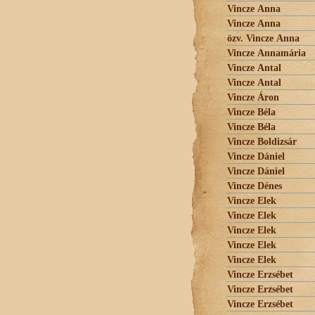
Vincze Anna
Vincze Anna
özv. Vincze Anna
Vincze Annamária
Vincze Antal
Vincze Antal
Vincze Áron
Vincze Béla
Vincze Béla
Vincze Boldizsár
Vincze Dániel
Vincze Dániel
Vincze Dénes
Vincze Elek
Vincze Elek
Vincze Elek
Vincze Elek
Vincze Elek
Vincze Erzsébet
Vincze Erzsébet
Vincze Erzsébet