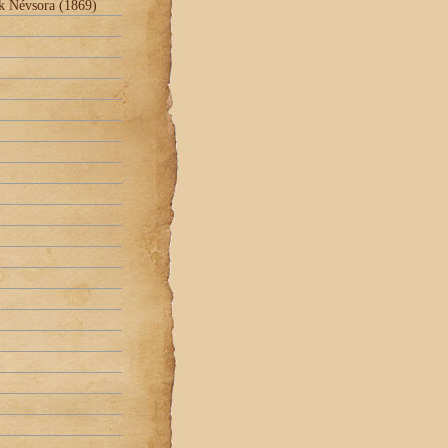
k Névsora (1869)