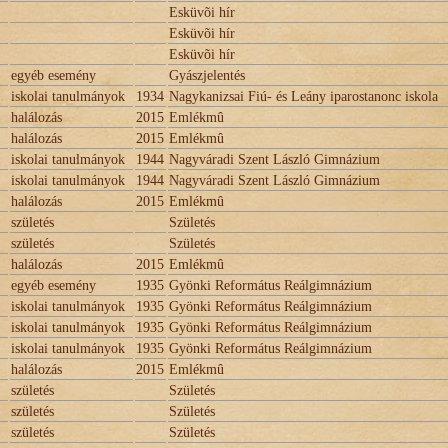
Esküvõi hír
Esküvõi hír
Esküvõi hír
egyéb esemény
Gyászjelentés
iskolai tanulmányok
1934
Nagykanizsai Fiú- és Leány iparostanonc iskola
halálozás
2015
Emlékmû
halálozás
2015
Emlékmû
iskolai tanulmányok
1944
Nagyváradi Szent László Gimnázium
iskolai tanulmányok
1944
Nagyváradi Szent László Gimnázium
halálozás
2015
Emlékmû
születés
Születés
születés
Születés
halálozás
2015
Emlékmû
egyéb esemény
1935
Gyönki Református Reálgimnázium
iskolai tanulmányok
1935
Gyönki Református Reálgimnázium
iskolai tanulmányok
1935
Gyönki Református Reálgimnázium
iskolai tanulmányok
1935
Gyönki Református Reálgimnázium
halálozás
2015
Emlékmû
születés
Születés
születés
Születés
születés
Születés