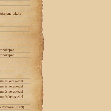
ostanonc-Iskola
nítónõképzõ
nítónõképzõ
um és kereskedel
um és kereskedel
um és kereskedel
um és kereskedel
k Névsora (1869)