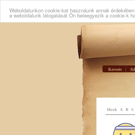
Weboldalunkon cookie-kat hasznáunk annak érdekében h
a weboldalunk látogatását Ön beleegyezik a cookie-k h
Keresés
|
Ad
Hírek
A
B
C