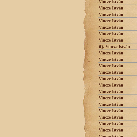
Vincze István
Vincze István
Vincze István
Vincze István
Vincze István
Vincze István
Vincze István
ifj. Vincze István
Vincze István
Vincze István
Vincze István
Vincze István
Vincze István
Vincze István
Vincze István
Vincze István
Vincze István
Vincze István
Vincze István
Vincze István
Vincze István
Vincze István