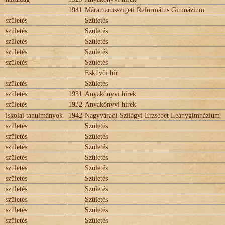
1941
Máramarosszigeti Református Gimnázium
születés
Születés
születés
Születés
születés
Születés
születés
Születés
születés
Születés
Esküvõi hír
születés
Születés
születés
1931
Anyakönyvi hírek
születés
1932
Anyakönyvi hírek
iskolai tanulmányok
1942
Nagyváradi Szilágyi Erzsébet Leánygimnázium
születés
Születés
születés
Születés
születés
Születés
születés
Születés
születés
Születés
születés
Születés
születés
Születés
születés
Születés
születés
Születés
születés
Születés