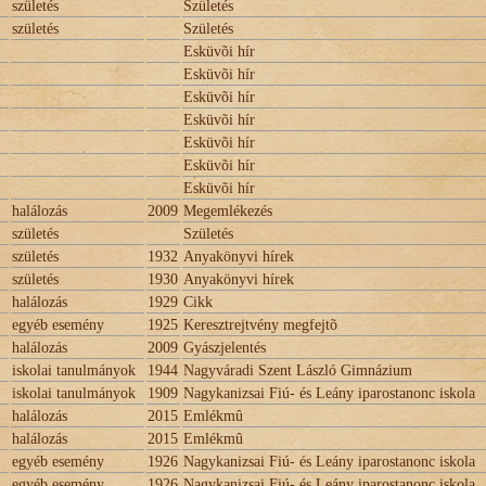
születés
Születés
születés
Születés
Esküvõi hír
Esküvõi hír
Esküvõi hír
Esküvõi hír
Esküvõi hír
Esküvõi hír
Esküvõi hír
halálozás
2009
Megemlékezés
születés
Születés
születés
1932
Anyakönyvi hírek
születés
1930
Anyakönyvi hírek
halálozás
1929
Cikk
egyéb esemény
1925
Keresztrejtvény megfejtõ
halálozás
2009
Gyászjelentés
iskolai tanulmányok
1944
Nagyváradi Szent László Gimnázium
iskolai tanulmányok
1909
Nagykanizsai Fiú- és Leány iparostanonc iskola
halálozás
2015
Emlékmû
halálozás
2015
Emlékmû
egyéb esemény
1926
Nagykanizsai Fiú- és Leány iparostanonc iskola
egyéb esemény
1926
Nagykanizsai Fiú- és Leány iparostanonc iskola