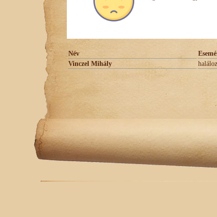
Név
Esemé
Vinczel Mihály
halálo