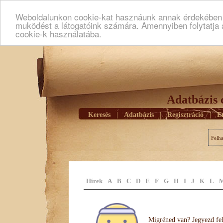
Weboldalunkon cookie-kat hasznáunk annak érdekében h
muködést a látogatóink számára. Amennyiben folytatja 
cookie-k használatába.
Adatbázis 
Keresés
|
Adatbázis
|
Regisztráció
|
E
Felh
Hírek
A
B
C
D
E
F
G
H
I
J
K
L
Migréned van? Jegyezd fel 