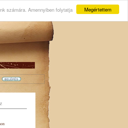
Megértettem
ink számára. Amennyiben folytatja
Z
non