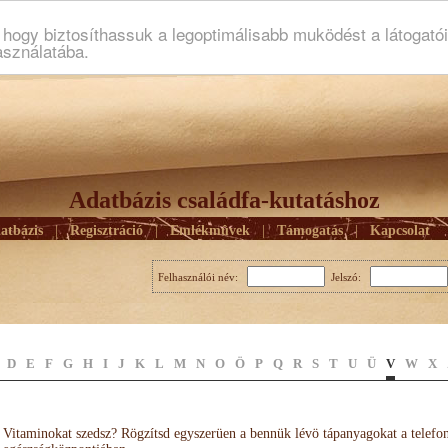
ogy biztosíthassuk a legoptimálisabb muködést a látogató
asználatába.
Adatbázis családfa-kutatáshoz
atbázis
|
Regisztráció
|
Emlékmûvek
|
Támogatás
|
Kapcsolat
Felhasználói név:
Jelszó:
D
E
F
G
H
I
J
K
L
M
N
O
Ö
P
Q
R
S
T
U
Ü
V
W
X
Vitaminokat szedsz? Rögzítsd egyszerüen a bennük lévö tápanyagokat a telefo