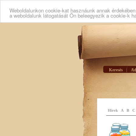
Weboldalunkon cookie-kat hasznáunk annak érdekében h
a weboldalunk látogatását Ön beleegyezik a cookie-k h
Keresés
|
Ad
Hírek
A
B
C