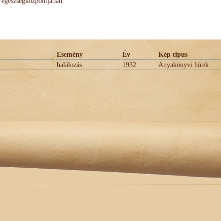
egészségközpontjában.
Esemény
Év
Kép tipus
halálozás
1932
Anyakönyvi hírek