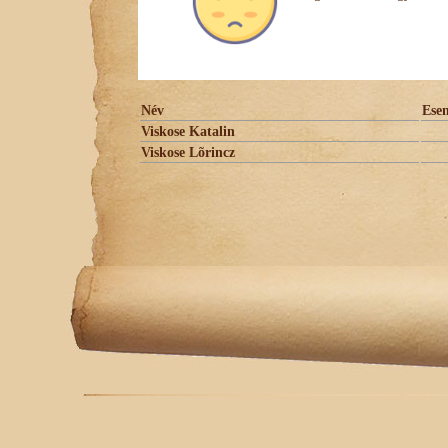
Név
Ese
Viskose Katalin
Viskose Lõrincz