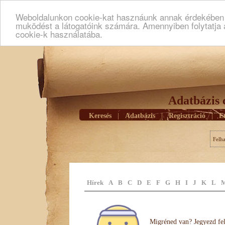
Weboldalunkon cookie-kat hasznáunk annak érdekében h
muködést a látogatóink számára. Amennyiben folytatja 
cookie-k használatába.
Adatbázis 
Keresés
|
Adatbázis
|
Regisztráció
|
E
Felh
Hírek
A
B
C
D
E
F
G
H
I
J
K
L
Migréned van? Jegyezd fel 