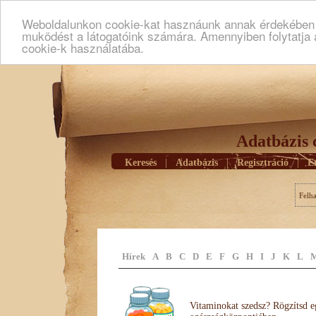
Weboldalunkon cookie-kat hasznáunk annak érdekében h
muködést a látogatóink számára. Amennyiben folytatja 
cookie-k használatába.
Adatbázis 
Keresés
|
Adatbázis
|
Regisztráció
|
E
Felh
Hírek
A
B
C
D
E
F
G
H
I
J
K
L
Vitaminokat szedsz? Rögzítsd e