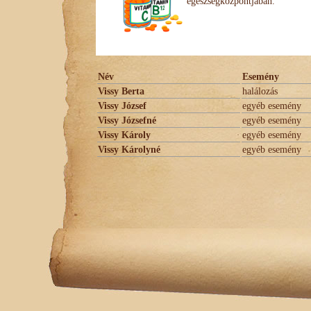
egészségközpontjában.
Név
Esemény
Vissy Berta
halálozás
Vissy József
egyéb esemény
Vissy Józsefné
egyéb esemény
Vissy Károly
egyéb esemény
Vissy Károlyné
egyéb esemény