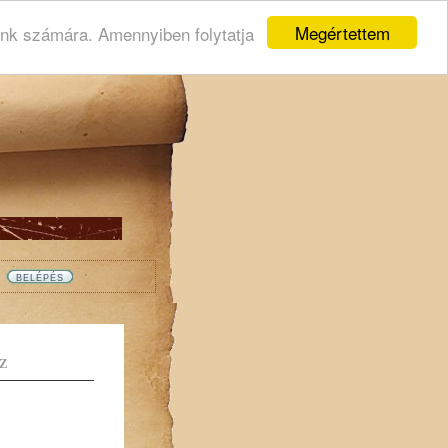
Megértettem
ink számára. Amennyiben folytatja
Z