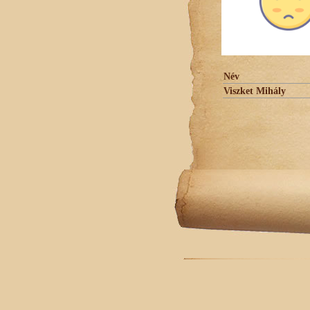
Név
Viszket Mihály