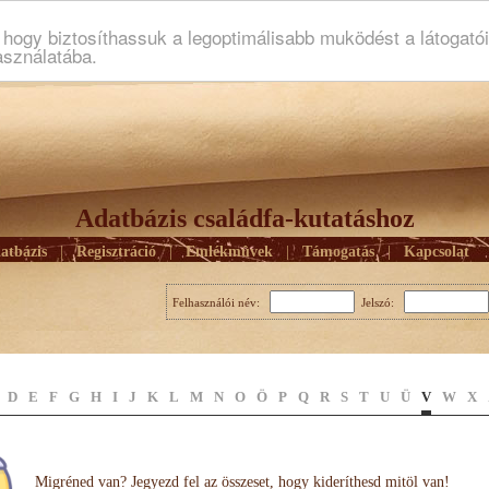
ogy biztosíthassuk a legoptimálisabb muködést a látogató
asználatába.
Adatbázis családfa-kutatáshoz
atbázis
|
Regisztráció
|
Emlékmûvek
|
Támogatás
|
Kapcsolat
Felhasználói név:
Jelszó:
D
E
F
G
H
I
J
K
L
M
N
O
Ö
P
Q
R
S
T
U
Ü
V
W
X
Migréned van? Jegyezd fel az összeset, hogy kideríthesd mitöl van!