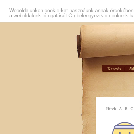
Weboldalunkon cookie-kat hasznáunk annak érdekében h
a weboldalunk látogatását Ön beleegyezik a cookie-k h
Keresés
|
Ad
Hírek
A
B
C