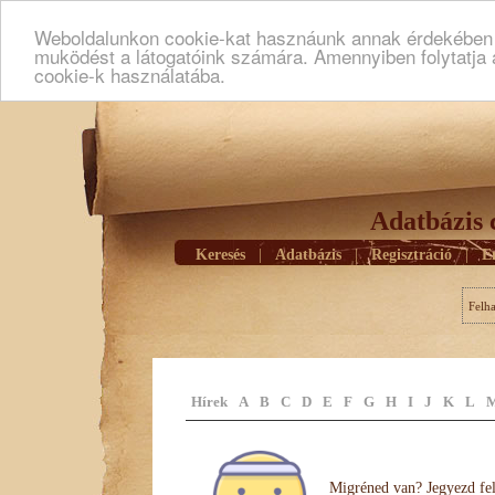
Weboldalunkon cookie-kat hasznáunk annak érdekében h
muködést a látogatóink számára. Amennyiben folytatja 
cookie-k használatába.
Adatbázis 
Keresés
|
Adatbázis
|
Regisztráció
|
E
Felh
Hírek
A
B
C
D
E
F
G
H
I
J
K
L
Migréned van? Jegyezd fel 