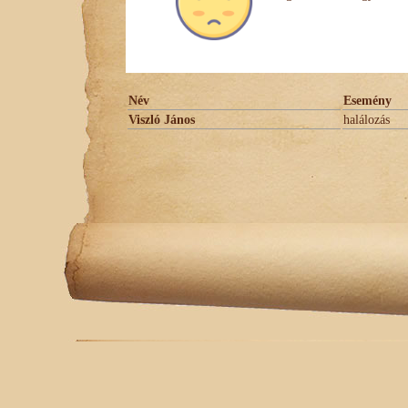
Név
Esemény
Viszló János
halálozás