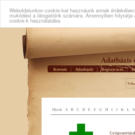
Weboldalunkon cookie-kat hasznáunk annak érdekében h
muködést a látogatóink számára. Amennyiben folytatja 
cookie-k használatába.
Adatbázis 
Keresés
|
Adatbázis
|
Regisztráció
|
E
Felh
Hírek
A
B
C
D
E
F
G
H
I
J
K
L
Gyógyszertárak