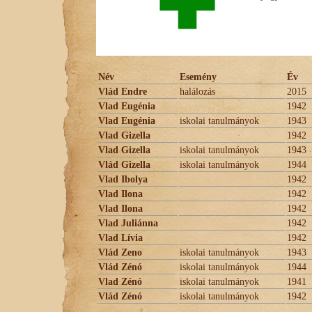
Név
Esemény
Év
Vlád Endre
halálozás
2015
Vlad Eugénia
1942
Vlad Eugénia
iskolai tanulmányok
1943
Vlad Gizella
1942
Vlad Gizella
iskolai tanulmányok
1943
Vlád Gizella
iskolai tanulmányok
1944
Vlad Ibolya
1942
Vlad Ilona
1942
Vlad Ilona
1942
Vlad Juliánna
1942
Vlad Lívia
1942
Vlád Zeno
iskolai tanulmányok
1943
Vlád Zénó
iskolai tanulmányok
1944
Vlad Zénó
iskolai tanulmányok
1941
Vlád Zénó
iskolai tanulmányok
1942