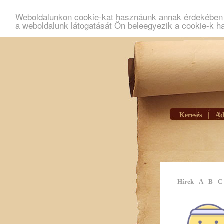
Weboldalunkon cookie-kat hasznáunk annak érdekében h
a weboldalunk látogatását Ön beleegyezik a cookie-k h
Keresés
|
Ad
Hírek
A
B
C