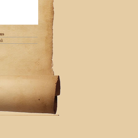
us
mû