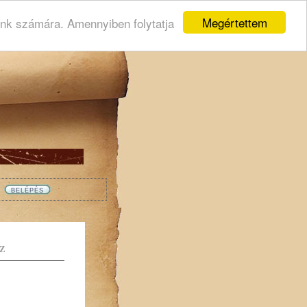
Megértettem
ink számára. Amennyiben folytatja
Z