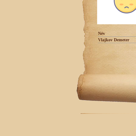
Név
Vlajkov Demeter