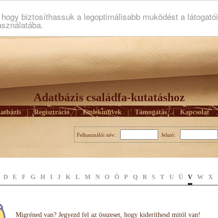
ogy biztosíthassuk a legoptimálisabb muködést a látogató
asználatába.
Adatbázis családfa-kutatáshoz
atbázis
|
Regisztráció
|
Emlékmûvek
|
Támogatás
|
Kapcsolat
Felhasználói név:
Jelszó:
D
E
F
G
H
I
J
K
L
M
N
O
Ö
P
Q
R
S
T
U
Ü
V
W
X
Migréned van? Jegyezd fel az összeset, hogy kideríthesd mitöl van!