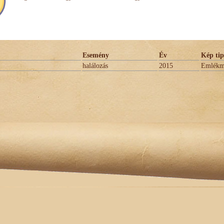
Esemény
Év
Kép tip
halálozás
2015
Emlék