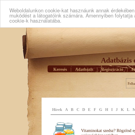
Weboldalunkon cookie-kat hasznáunk annak érdekében h
muködést a látogatóink számára. Amennyiben folytatja 
cookie-k használatába.
Adatbázis 
Keresés
|
Adatbázis
|
Regisztráció
|
E
Felh
Hírek
A
B
C
D
E
F
G
H
I
J
K
L
Vitaminokat szedsz? Rögzítsd e