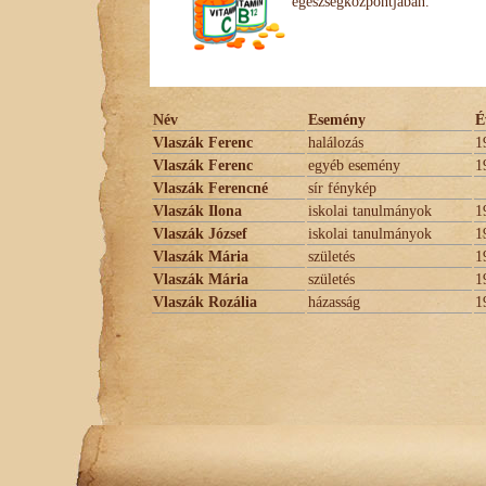
egészségközpontjában.
Név
Esemény
É
Vlaszák Ferenc
halálozás
1
Vlaszák Ferenc
egyéb esemény
1
Vlaszák Ferencné
sír fénykép
Vlaszák Ilona
iskolai tanulmányok
1
Vlaszák József
iskolai tanulmányok
1
Vlaszák Mária
születés
1
Vlaszák Mária
születés
1
Vlaszák Rozália
házasság
1