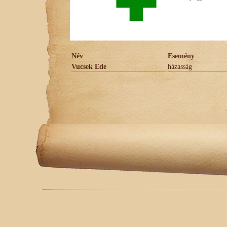
Név
Esemény
Vucsek Ede
házasság