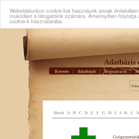
Weboldalunkon cookie-kat hasznáunk annak érdekében h
muködést a látogatóink számára. Amennyiben folytatja 
cookie-k használatába.
Adatbázis 
Keresés
|
Adatbázis
|
Regisztráció
|
E
Felh
Hírek
A
B
C
D
E
F
G
H
I
J
K
L
Gyógyszertárak