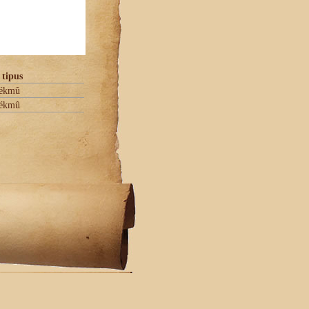
 tipus
ékmû
ékmû