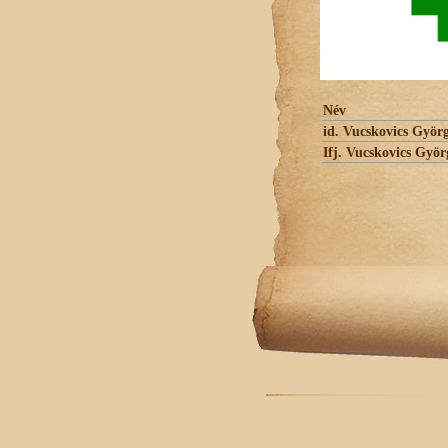
Név
id. Vucskovics Györ
Ifj. Vucskovics Györ