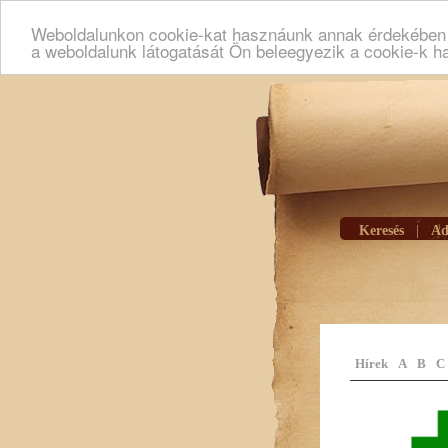
Weboldalunkon cookie-kat hasznáunk annak érdekében h
a weboldalunk látogatását Ön beleegyezik a cookie-k h
Keresés
|
Ad
Hírek
A
B
C