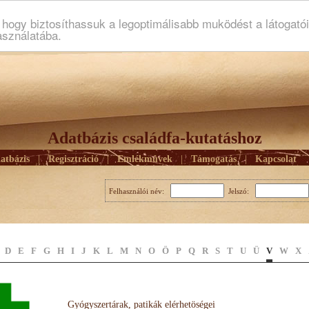
ogy biztosíthassuk a legoptimálisabb muködést a látogató
asználatába.
Adatbázis családfa-kutatáshoz
atbázis
|
Regisztráció
|
Emlékmûvek
|
Támogatás
|
Kapcsolat
Felhasználói név:
Jelszó:
D
E
F
G
H
I
J
K
L
M
N
O
Ö
P
Q
R
S
T
U
Ü
V
W
X
Gyógyszertárak, patikák elérhetöségei