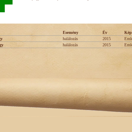
Esemény
Év
Kép
gy
halálozás
2015
Eml
gy
halálozás
2015
Eml