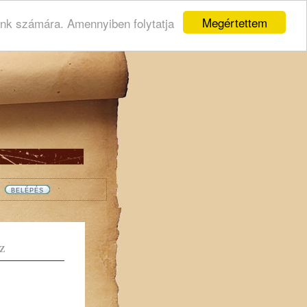
Megértettem
ink számára. Amennyiben folytatja
Z