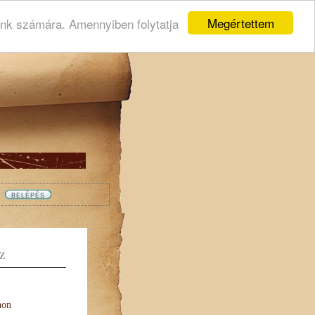
Megértettem
ink számára. Amennyiben folytatja
Z
non