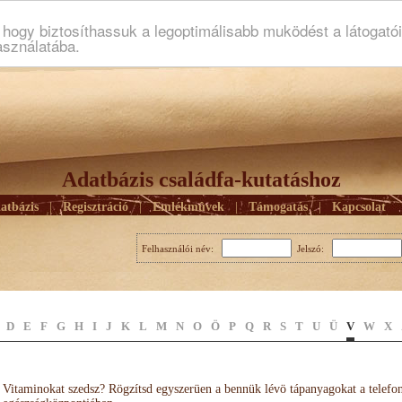
ogy biztosíthassuk a legoptimálisabb muködést a látogató
asználatába.
Adatbázis családfa-kutatáshoz
atbázis
|
Regisztráció
|
Emlékmûvek
|
Támogatás
|
Kapcsolat
Felhasználói név:
Jelszó:
D
E
F
G
H
I
J
K
L
M
N
O
Ö
P
Q
R
S
T
U
Ü
V
W
X
Vitaminokat szedsz? Rögzítsd egyszerüen a bennük lévö tápanyagokat a telefo