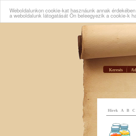
Weboldalunkon cookie-kat hasznáunk annak érdekében h
a weboldalunk látogatását Ön beleegyezik a cookie-k h
Keresés
|
Ad
Hírek
A
B
C