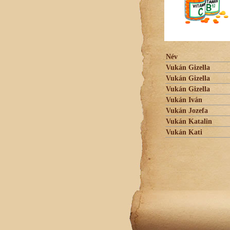
Név
Vukán Gizella
Vukán Gizella
Vukán Gizella
Vukán Iván
Vukán Jozefa
Vukán Katalin
Vukán Kati