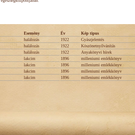
egészségközpontjában.
Esemény
Év
Kép tipus
halálozás
1922
Gyászjelentés
halálozás
1922
Köszönetnyílvánítás
halálozás
1922
Anyakönyvi hírek
lakcim
1896
milleniumi emlékkönyv
lakcim
1896
milleniumi emlékkönyv
lakcim
1896
milleniumi emlékkönyv
lakcim
1896
milleniumi emlékkönyv