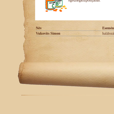
egészségközpontjában.
Név
Esemén
Vukovits Simon
halálozá