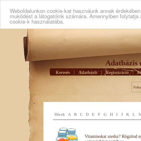
Weboldalunkon cookie-kat hasznáunk annak érdekében h
muködést a látogatóink számára. Amennyiben folytatja 
cookie-k használatába.
Adatbázis 
Keresés
|
Adatbázis
|
Regisztráció
|
E
Felh
Hírek
A
B
C
D
E
F
G
H
I
J
K
L
Vitaminokat szedsz? Rögzítsd e