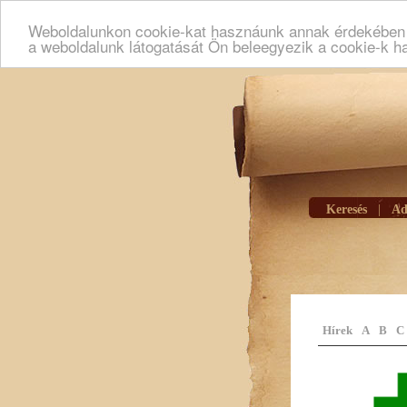
Weboldalunkon cookie-kat hasznáunk annak érdekében h
a weboldalunk látogatását Ön beleegyezik a cookie-k h
Keresés
|
Ad
Hírek
A
B
C