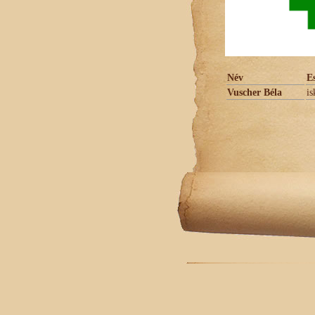
Név
E
Vuscher Béla
is