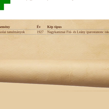
semény
Év
Kép tipus
kolai tanulmányok
1927
Nagykanizsai Fiú- és Leány iparostanonc isk