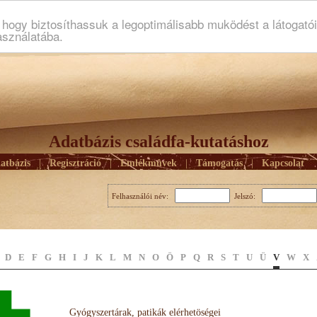
ogy biztosíthassuk a legoptimálisabb muködést a látogató
asználatába.
Adatbázis családfa-kutatáshoz
atbázis
|
Regisztráció
|
Emlékmûvek
|
Támogatás
|
Kapcsolat
Felhasználói név:
Jelszó:
D
E
F
G
H
I
J
K
L
M
N
O
Ö
P
Q
R
S
T
U
Ü
V
W
X
Gyógyszertárak, patikák elérhetöségei