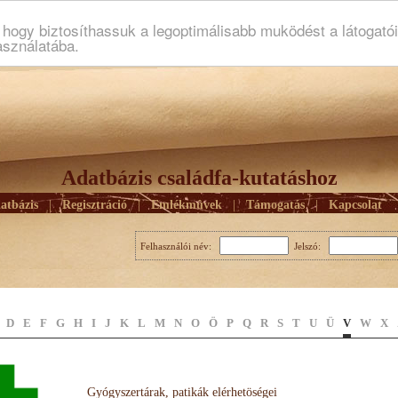
ogy biztosíthassuk a legoptimálisabb muködést a látogató
asználatába.
Adatbázis családfa-kutatáshoz
atbázis
|
Regisztráció
|
Emlékmûvek
|
Támogatás
|
Kapcsolat
Felhasználói név:
Jelszó:
D
E
F
G
H
I
J
K
L
M
N
O
Ö
P
Q
R
S
T
U
Ü
V
W
X
Gyógyszertárak, patikák elérhetöségei