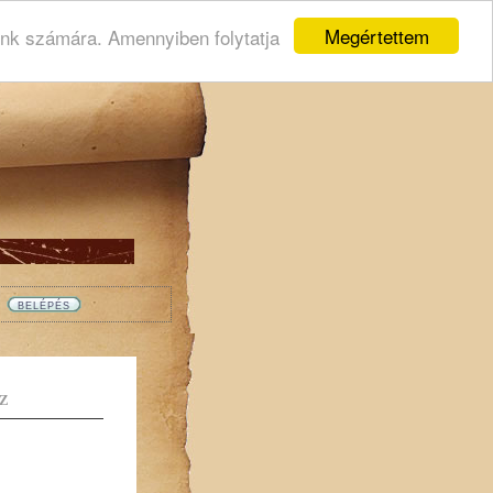
Megértettem
ink számára. Amennyiben folytatja
Z