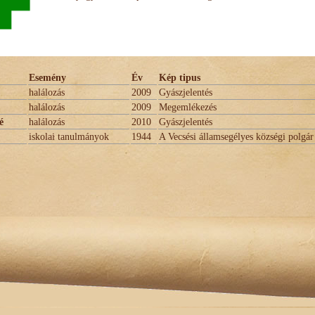
Esemény
Év
Kép tipus
halálozás
2009
Gyászjelentés
halálozás
2009
Megemlékezés
é
halálozás
2010
Gyászjelentés
iskolai tanulmányok
1944
A Vecsési államsegélyes községi polgár 