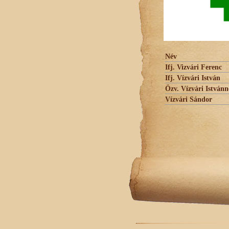
Név
Ifj. Vizvári Ferenc
Ifj. Vízvári István
Özv. Vízvári Istvánn
Vízvári Sándor