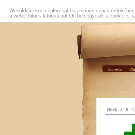
Weboldalunkon cookie-kat hasznáunk annak érdekében h
a weboldalunk látogatását Ön beleegyezik a cookie-k h
Keresés
|
Ad
Hírek
A
B
C