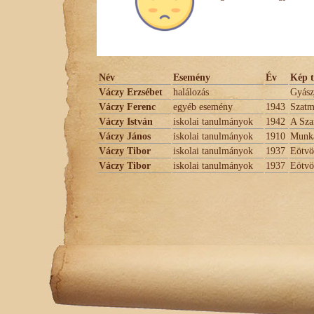
Név
Esemény
Év
Kép t
Váczy Erzsébet
halálozás
Gyász
Váczy Ferenc
egyéb esemény
1943
Szatm
Váczy István
iskolai tanulmányok
1942
A Sza
Váczy János
iskolai tanulmányok
1910
Munká
Váczy Tibor
iskolai tanulmányok
1937
Eötvö
Váczy Tibor
iskolai tanulmányok
1937
Eötvö