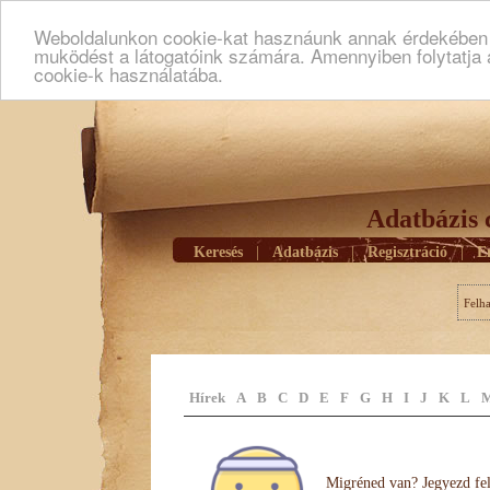
Weboldalunkon cookie-kat hasznáunk annak érdekében h
muködést a látogatóink számára. Amennyiben folytatja 
cookie-k használatába.
Adatbázis 
Keresés
|
Adatbázis
|
Regisztráció
|
E
Felh
Hírek
A
B
C
D
E
F
G
H
I
J
K
L
Migréned van? Jegyezd fel 