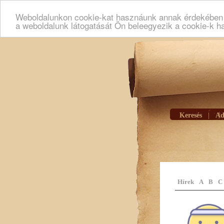
Weboldalunkon cookie-kat hasznáunk annak érdekében h
a weboldalunk látogatását Ön beleegyezik a cookie-k h
Keresés
|
Ad
Hírek
A
B
C