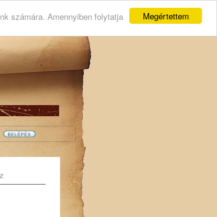
Megértettem
ink számára. Amennyiben folytatja
Z