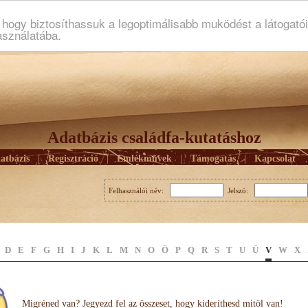
ogy biztosíthassuk a legoptimálisabb muködést a látogató
asználatába.
Adatbázis családfa-kutatáshoz
atbázis
|
Regisztráció
|
Emlékmûvek
|
Támogatás
|
Kapcsolat
Felhasználói név:
Jelszó:
D
E
F
G
H
I
J
K
L
M
N
O
Ö
P
Q
R
S
T
U
Ü
V
W
X
Migréned van? Jegyezd fel az összeset, hogy kideríthesd mitöl van!