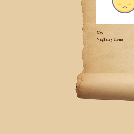
Név
Vágfalvy Ilona