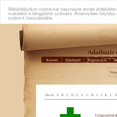
Weboldalunkon cookie-kat hasznáunk annak érdekében h
muködést a látogatóink számára. Amennyiben folytatja 
cookie-k használatába.
Adatbázis 
Keresés
|
Adatbázis
|
Regisztráció
|
E
Felh
Hírek
A
B
C
D
E
F
G
H
I
J
K
L
Gyógyszertárak