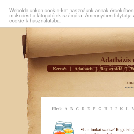
Weboldalunkon cookie-kat hasznáunk annak érdekében h
muködést a látogatóink számára. Amennyiben folytatja 
cookie-k használatába.
Adatbázis 
Keresés
|
Adatbázis
|
Regisztráció
|
E
Felh
Hírek
A
B
C
D
E
F
G
H
I
J
K
L
Vitaminokat szedsz? Rögzítsd e