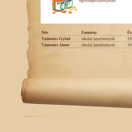
egészségközpontjában.
Név
Esemény
Év
Vámosics Gyõzõ
iskolai tanulmányok
19
Vámosics János
iskolai tanulmányok
19