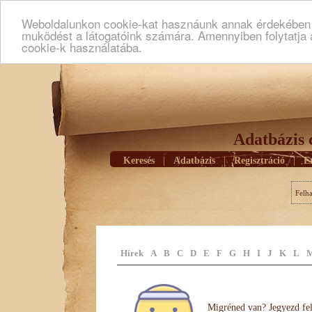
Weboldalunkon cookie-kat hasznáunk annak érdekében h
muködést a látogatóink számára. Amennyiben folytatja 
cookie-k használatába.
Adatbázis 
Keresés
|
Adatbázis
|
Regisztráció
|
E
Felh
Hírek
A
B
C
D
E
F
G
H
I
J
K
L
Migréned van? Jegyezd fel 