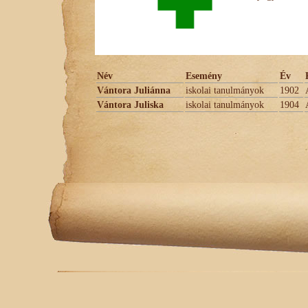
Név
Esemény
Év
Vántora Juliánna
iskolai tanulmányok
1902
Vántora Juliska
iskolai tanulmányok
1904