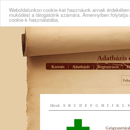
Weboldalunkon cookie-kat hasznáunk annak érdekében h
muködést a látogatóink számára. Amennyiben folytatja 
cookie-k használatába.
Adatbázis 
Keresés
|
Adatbázis
|
Regisztráció
|
E
Felh
Hírek
A
B
C
D
E
F
G
H
I
J
K
L
Gyógyszertárak