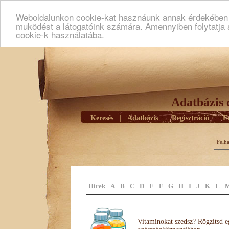
Weboldalunkon cookie-kat hasznáunk annak érdekében h
muködést a látogatóink számára. Amennyiben folytatja 
cookie-k használatába.
Adatbázis 
Keresés
|
Adatbázis
|
Regisztráció
|
E
Felh
Hírek
A
B
C
D
E
F
G
H
I
J
K
L
Vitaminokat szedsz? Rögzítsd e