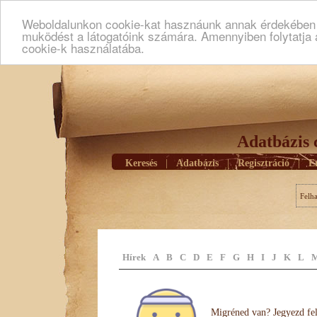
Weboldalunkon cookie-kat hasznáunk annak érdekében h
muködést a látogatóink számára. Amennyiben folytatja 
cookie-k használatába.
Adatbázis 
Keresés
|
Adatbázis
|
Regisztráció
|
E
Felh
Hírek
A
B
C
D
E
F
G
H
I
J
K
L
Migréned van? Jegyezd fel 