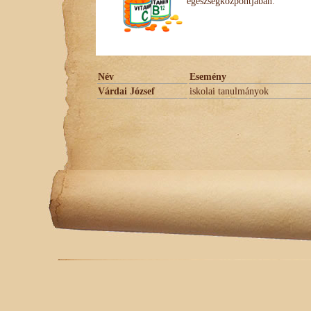
egészségközpontjában.
Név
Esemény
Várdai József
iskolai tanulmányok