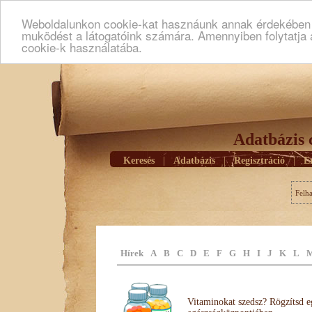
Weboldalunkon cookie-kat hasznáunk annak érdekében h
muködést a látogatóink számára. Amennyiben folytatja 
cookie-k használatába.
Adatbázis 
Keresés
|
Adatbázis
|
Regisztráció
|
E
Felh
Hírek
A
B
C
D
E
F
G
H
I
J
K
L
Vitaminokat szedsz? Rögzítsd e