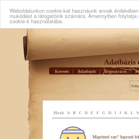
Weboldalunkon cookie-kat hasznáunk annak érdekében h
muködést a látogatóink számára. Amennyiben folytatja 
cookie-k használatába.
Adatbázis 
Keresés
|
Adatbázis
|
Regisztráció
|
E
Felh
Hírek
A
B
C
D
E
F
G
H
I
J
K
L
Migréned van? Jegyezd fel 